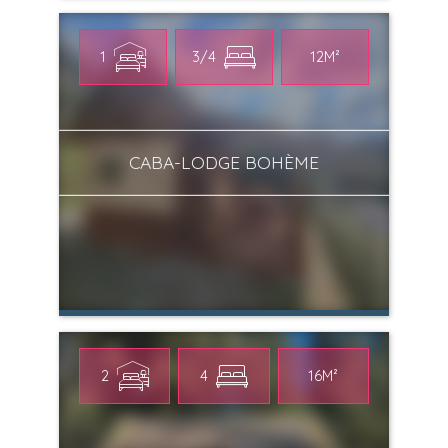
1
3/4
12M²
CABA-LODGE BOHÈME
2
4
16M²