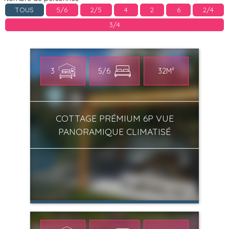
TOUS
5/6
2/5
4
2
6
2/4
3/4
3
5/6
32M²
COTTAGE PRÉMIUM 6P VUE
PANORAMIQUE CLIMATISÉ