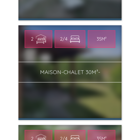
2
2/4
35M²
MAISON-CHALET 30M²-
2
2/4
35M²