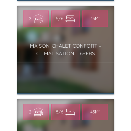
2
5/6
45M²
MAISON-CHALET CONFORT –
CLIMATISATION – 6PERS
2
5/6
45M²