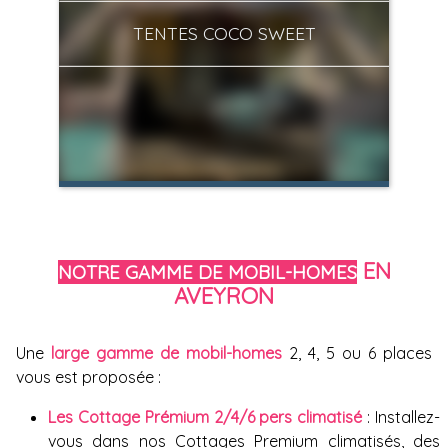
TENTES COCO SWEET
EN
NOTRE GAMME DE MOBIL-HOMES
AVEYRON
Une
large gamme de mobil-homes
2, 4, 5 ou 6 places
vous est proposée :
Les Cottage Prémium 2/4/6 pers climatisé
: Installez-
vous dans nos Cottages Premium climatisés, des