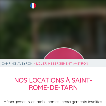
»
CAMPING AVEYRON
LOUER HÉBERGEMENT AVEYRON
NOUVEAU !
NOS LOCATIONS À SAINT-
on rejoint Flower Camping !
ROME-DE-TARN
Hébergements en mobil-homes, hébergements insolites