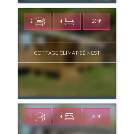
2
4
28M²
COTTAGE CLIMATISÉ NEST
2
4
25M²