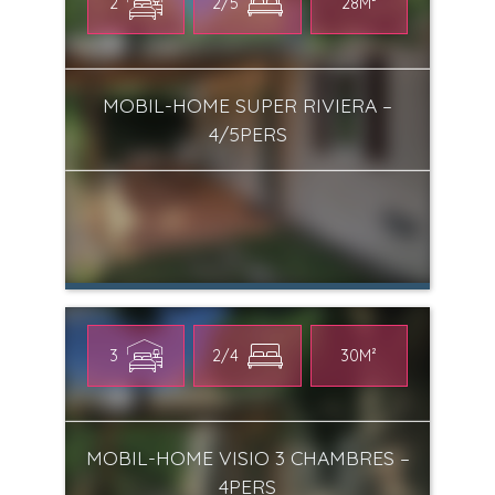
2
2/5
28M²
MOBIL-HOME SUPER RIVIERA –
4/5PERS
3
2/4
30M²
MOBIL-HOME VISIO 3 CHAMBRES –
4PERS