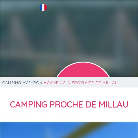
»
CAMPING AVEYRON
CAMPING À PROXIMITÉ DE MILLAU
NOUVEAU !
CAMPING PROCHE DE MILLAU
on rejoint Flower Camping !