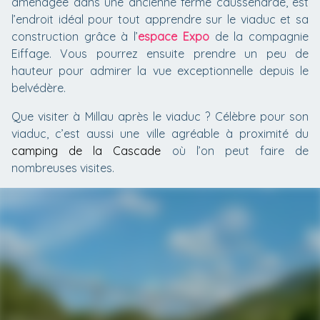
aménagée dans une ancienne ferme caussenarde, est
l’endroit idéal pour tout apprendre sur le viaduc et sa
construction grâce à l’
espace Expo
de la compagnie
Eiffage. Vous pourrez ensuite prendre un peu de
hauteur pour admirer la vue exceptionnelle depuis le
belvédère.
Que visiter à Millau après le viaduc ? Célèbre pour son
viaduc, c’est aussi une ville agréable à proximité du
camping de la Cascade
où l’on peut faire de
nombreuses visites.