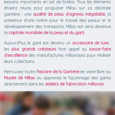
besoins importants en lait de brebis. Tous les éléments
étaient réunis pour propulser Millau sur sa destinée
gantière : une
qualité de peau d’agneau inégalable
, la
présence d’une rivière pour le travail des peaux et le
développement des transports. Millau est ainsi devenue
la
capitale mondiale de la peau et du gant.
Aujourd’hui, le gant est devenu un
accessoire de luxe
:
les
plus grands créateurs
font appel au
savoir-faire
d’excellence
des manufactures millavoises pour réaliser
leurs collections.
Retrouvez toute l’
histoire de la Ganterie
en visite libre au
Musée de Millau
ou apprenez le façonnage des gants
directement dans les
ateliers de fabrication millavois
.