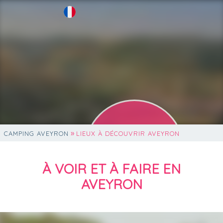
»
CAMPING AVEYRON
LIEUX À DÉCOUVRIR AVEYRON
NOUVEAU !
À VOIR ET À FAIRE EN
on rejoint Flower Camping !
AVEYRON